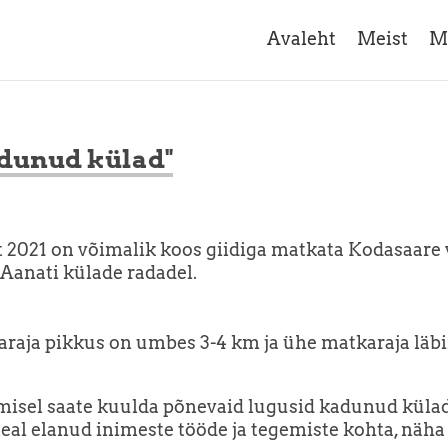
Avaleht
Meist
M
dunud külad"
st 2021 on võimalik koos giidiga matkata Kodasaare 
anati külade radadel.
aja pikkus on umbes 3-4 km ja ühe matkaraja läb
misel saate kuulda põnevaid lugusid kadunud külad
seal elanud inimeste tööde ja tegemiste kohta, näha 