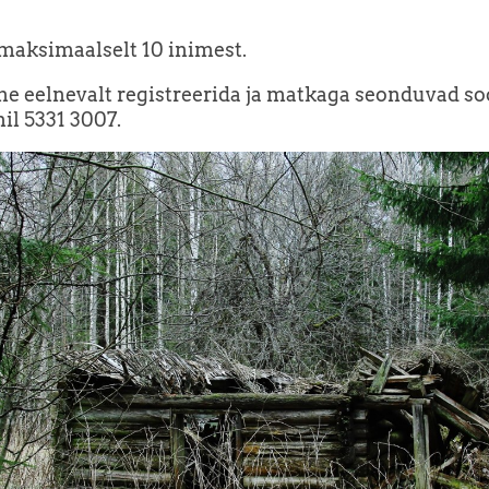
maksimaalselt 10 inimest.
e eelnevalt registreerida ja matkaga seonduvad s
nil 5331 3007.