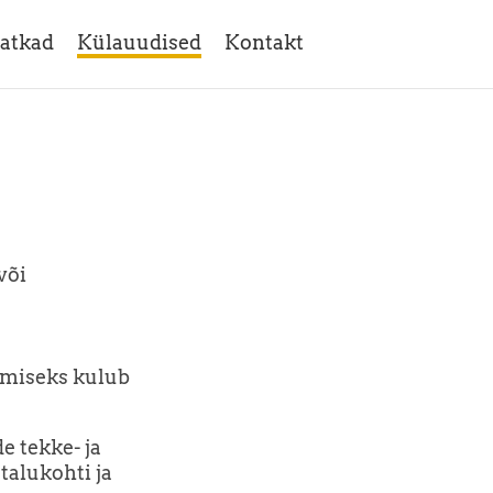
atkad
Külauudised
Kontakt
või
imiseks kulub
e tekke- ja
talukohti ja