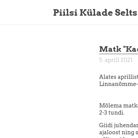
Piilsi Külade Selts
Matk "Ka
5. aprill 2021
Alates aprilli
Linnanõmme-A
Mõlema matkar
2-3 tundi.
Giidi juhenda
ajaloost ning 