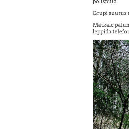
põlispuid.
Grupi suurus 
Matkale palum
leppida telefo