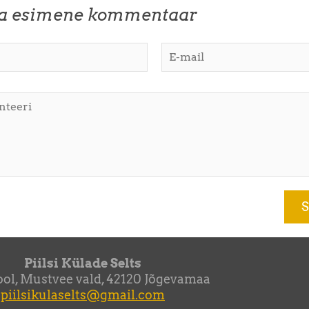
ta esimene kommentaar
Piilsi Külade Selts
kool, Mustvee vald, 42120 Jõgevamaa
piilsikulaselts@gmail.com